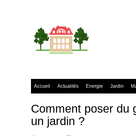
Aller
au
contenu
Accueil
Actualités
Energie
Jardin
M
Comment poser du g
un jardin ?