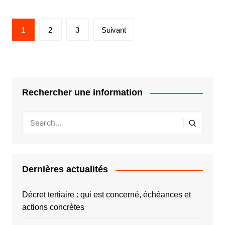
Pagination
1
2
3
Suivant
des
publications
Rechercher une information
Dernières actualités
Décret tertiaire : qui est concerné, échéances et
actions concrètes