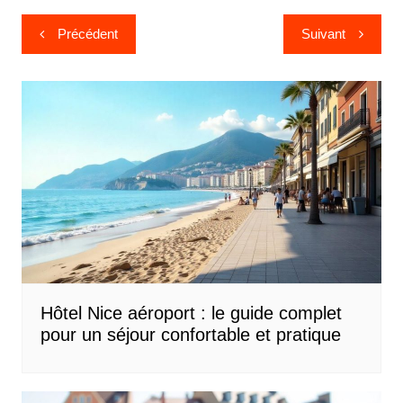
Navigation
Précédent
Suivant
de
l’article
Hôtel Nice aéroport : le guide complet
pour un séjour confortable et pratique