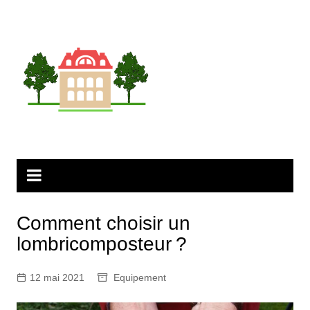
Aller
au
contenu
Comment choisir un
lombricomposteur ?
12 mai 2021
Equipement