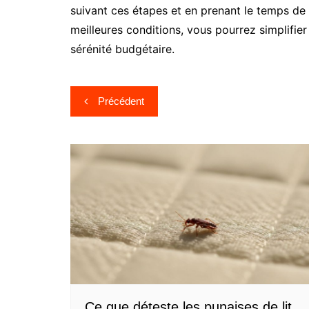
suivant ces étapes et en prenant le temps de 
meilleures conditions, vous pourrez simplifier 
sérénité budgétaire.
Navigation
Précédent
de
l’article
Ce que déteste les punaises de lit