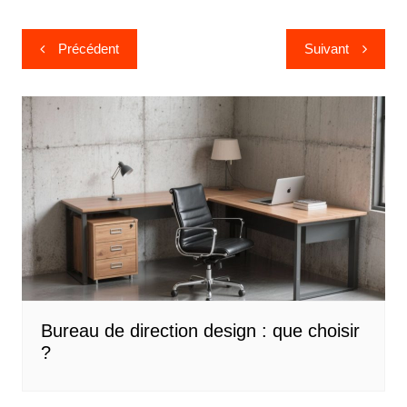
Navigation
Précédent
Suivant
de
l’article
Bureau de direction design : que choisir
?