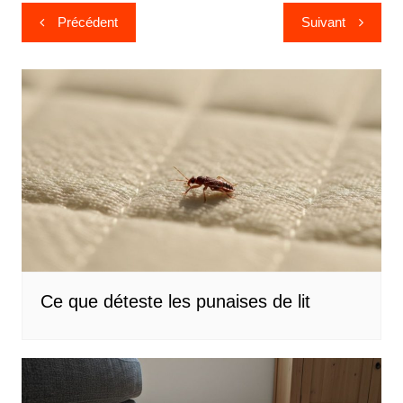
Navigation
Précédent
Suivant
de
l’article
Ce que déteste les punaises de lit