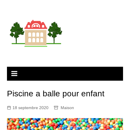
Aller
au
contenu
Piscine a balle pour enfant
18 septembre 2020
Maison