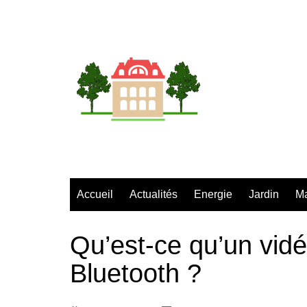
Aller
au
contenu
Accueil
Actualités
Energie
Jardin
M
Qu’est-ce qu’un vidé
Bluetooth ?