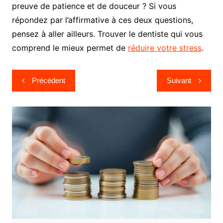
preuve de patience et de douceur ? Si vous
répondez par l’affirmative à ces deux questions,
pensez à aller ailleurs. Trouver le dentiste qui vous
comprend le mieux permet de
réduire votre stress
.
Navigation
Précédent
Suivant
de
l’article