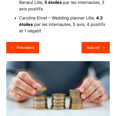
Barœul Lille,
5 étoiles
par les internautes, 3
avis positifs.
Caroline Ehret – Wedding planner Lille,
4.2
étoiles
par les internautes, 5 avis, 4 positifs
et 1 négatif.
Navigation
Précédent
Suivant
de
l’article