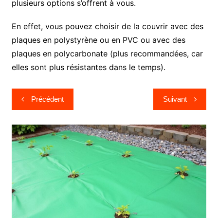
plusieurs options s’offrent à vous.
En effet, vous pouvez choisir de la couvrir avec des
plaques en polystyrène ou en PVC ou avec des
plaques en polycarbonate (plus recommandées, car
elles sont plus résistantes dans le temps).
Navigation
Précédent
Suivant
de
l’article