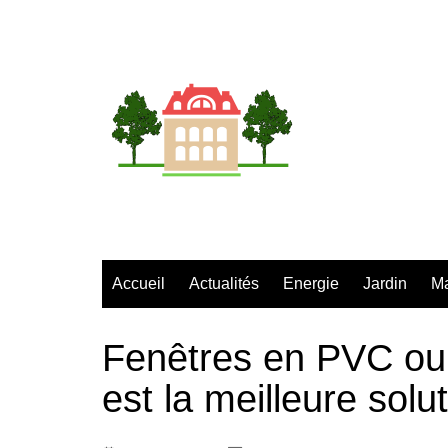
Aller
au
contenu
Accueil
Actualités
Energie
Jardin
M
Fenêtres en PVC ou 
est la meilleure solu