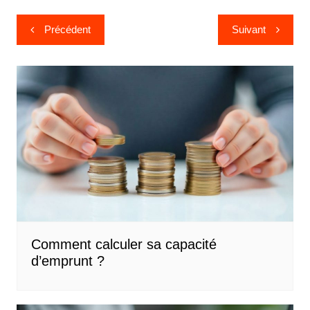
Navigation
Précédent
Suivant
de
l’article
Comment calculer sa capacité
d’emprunt ?